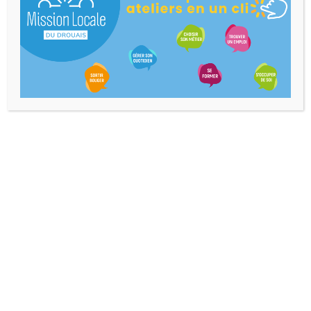
Accès Direct
Nos Coordonnées
7 Rue Henri Dunant,
28100 Dreux
contact@mldrouais.fr
02.37.38.57.67
Horaires D'ouverture