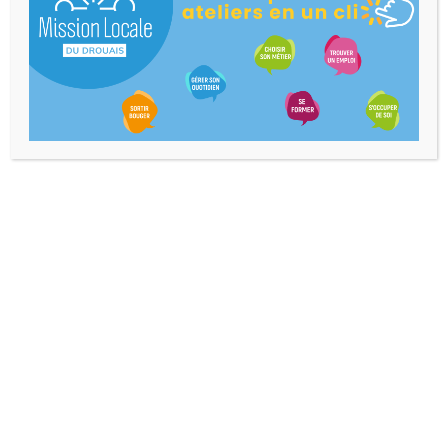
Accès Direct
Nos Coordonnées
7 Rue Henri Dunant,
28100 Dreux
contact@mldrouais.fr
02.37.38.57.67
Horaires D'ouverture