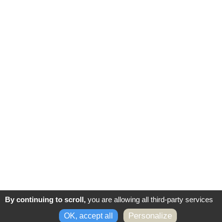
Vendredi : 9h à 12h30 - 13h à 16h
#accessibleàtous
CONTACTEZ-NOUS
Partenaires
Next
By continuing to scroll,
you are allowing all third-party services
-
-
Mentions légales
Politique de confidentialité
Conditions
Personalize
OK, accept all