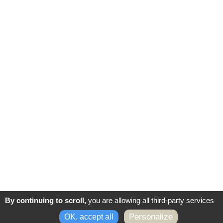
Vendredi : 9h à 12h30 - 13h à 16h
#accessibleàtous
CONTACTEZ-NOUS
Partenaires
Next
By continuing to scroll,
you are allowing all third-party services
-
-
Mentions légales
Politique de confidentialité
Conditions
Personalize
OK, accept all