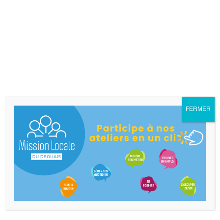
reçus sur cette adresse e-mail et à répondre
dans un délai raisonnable si cela est
nécessaire. Une seule inscription aux
services du site est admise par personne
physique. L’utilisateur se voit attribuer un
identifiant lui permettant d’accéder à un
espace dont l’accès lui est réservé (ci-après
« Espace personnel »), en complément de la
saisie de son mot de passe. L’identifiant et le
FERMER
mot de passe sont modifiables en ligne par
l’utilisateur dans son Espace personnel. Le
mot de passe est personnel et confidentiel,
l’utilisateur s’engage ainsi à ne pas le
communiquer à des tiers. La Mission Locale
du Drouais se réserve en tout état de cause
la possibilité de refuser une demande
d’inscription aux services en cas de non-
respect par l’utilisateur des dispositions des