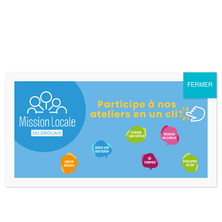
Téléphone
*
Curriculum Vitae (CV)
FERMER
Lettre de motivation
RGPD
*
En soumettant ce formulaire, j'affirme
avoir pris connaissance de la Politique