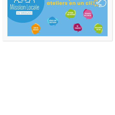
Accès Direct
Nos Coordonnées
7 Rue Henri Dunant,
28100 Dreux
contact@mldrouais.fr
02.37.38.57.67
Horaires D'ouverture